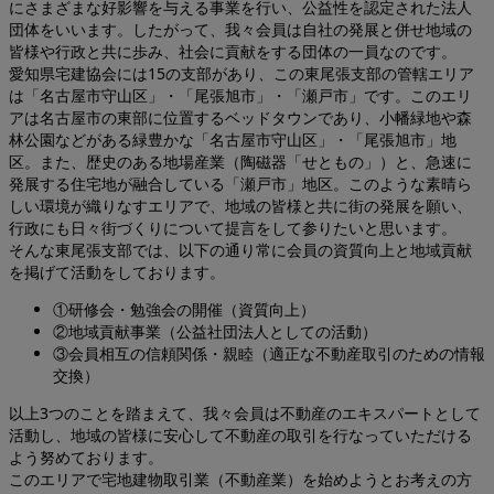
にさまざまな好影響を与える事業を行い、公益性を認定された法人
団体をいいます。したがって、我々会員は自社の発展と併せ地域の
皆様や行政と共に歩み、社会に貢献をする団体の一員なのです。
愛知県宅建協会には15の支部があり、この東尾張支部の管轄エリア
は「名古屋市守山区」・「尾張旭市」・「瀬戸市」です。このエリ
アは名古屋市の東部に位置するベッドタウンであり、小幡緑地や森
林公園などがある緑豊かな「名古屋市守山区」・「尾張旭市」地
区。また、歴史のある地場産業（陶磁器「せともの」）と、急速に
発展する住宅地が融合している「瀬戸市」地区。このような素晴ら
しい環境が織りなすエリアで、地域の皆様と共に街の発展を願い、
行政にも日々街づくりについて提言をして参りたいと思います。
そんな東尾張支部では、以下の通り常に会員の資質向上と地域貢献
を掲げて活動をしております。
①研修会・勉強会の開催（資質向上）
②地域貢献事業（公益社団法人としての活動）
③会員相互の信頼関係・親睦（適正な不動産取引のための情報
交換）
以上3つのことを踏まえて、我々会員は不動産のエキスパートとして
活動し、地域の皆様に安心して不動産の取引を行なっていただける
よう努めております。
このエリアで宅地建物取引業（不動産業）を始めようとお考えの方