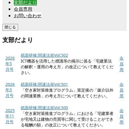
支部だより
会員専用
お問い合わせ
閉じる
支部だより
紙面研修:関連法規Vol:502
2026
会
ICT機器を活用した標識等の掲示に係る「宅建業法
年5
員
の解釈・運用の考え方」の改正について教えてくだ
月号
用
さい。
2026
紙面研修:関連法規Vol:501
会
年3
「空き家対策推進プログラム」策定後の「媒介以外
員
月号
の関連業務」の考え方について教えてください。
用
紙面研修:関連法規Vol:500
2025
会
「空き家対策推進プログラム」における「宅建業者
年11
員
が宅地又は建物の売買等に関して受けることができ
月号
用
る報酬の額」の改正について教えてください。