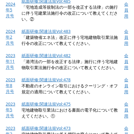
紙面研修:関連法規Vol:485
2024
会
「宅地造成等規制法の一部を改正する法律」の施行
年5
員
に伴う宅建業法施行令の改正について教えてくださ
月号
用
い。②
2024
紙面研修:関連法規Vol:483
会
年2
「建築物省エネ法」改正に伴う宅地建物取引業法施
員
月号
行令の改正について教えてください。
用
2023
紙面研修:関連法規Vol:482
会
年11
「港湾法の一部を改正する法律」施行に伴う宅地建
員
月号
物取引業法施行令の改正について教えてください。
用
2023
紙面研修:関連法規Vol:478
会
年8
不動産のオンライン取引におけるクーリング・オフ
員
月号
規定の適用について教えてください。
用
2023
紙面研修:関連法規Vol:475
会
年5
宅地建物取引業法における書面の電子化について教
員
月号
えてください。①
用
2023
紙面研修:関連法規Vol:473
会
年2