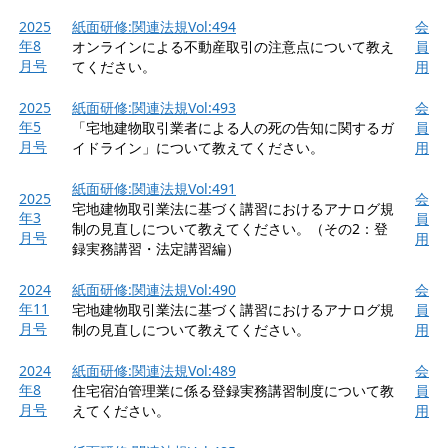
2025
紙面研修:関連法規Vol:494
会
年8
オンラインによる不動産取引の注意点について教え
員
月号
てください。
用
2025
紙面研修:関連法規Vol:493
会
年5
「宅地建物取引業者による人の死の告知に関するガ
員
月号
イドライン」について教えてください。
用
紙面研修:関連法規Vol:491
2025
会
宅地建物取引業法に基づく講習におけるアナログ規
年3
員
制の見直しについて教えてください。（その2：登
月号
用
録実務講習・法定講習編）
2024
紙面研修:関連法規Vol:490
会
年11
宅地建物取引業法に基づく講習におけるアナログ規
員
月号
制の見直しについて教えてください。
用
2024
紙面研修:関連法規Vol:489
会
年8
住宅宿泊管理業に係る登録実務講習制度について教
員
月号
えてください。
用