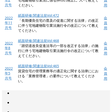
宅地建物取引業法に係る押印の廃止について教えて
員
月号
ください。
用
紙面研修:関連法規Vol:472
2022
会
「長期優良住宅の普及の促進に関する法律」の改正
年11
員
に伴う宅地建物取引業法施行令の改正について教え
月号
用
てください。
紙面研修:関連法規Vol:468
2022
会
「踏切道改良促進法等の一部を改正する法律」の施
年8
員
行に伴う宅地建物取引業法施行令の改正について教
月号
用
えてください。
紙面研修:関連法規Vol:465
2022
会
賃貸住宅の管理業務等の適正化に関する法律ににお
年5
員
ける「業務管理者」の要件について教えてくださ
月号
用
い。