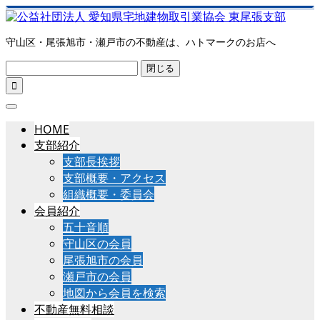
守山区・尾張旭市・瀬戸市の不動産は、ハトマークのお店へ
閉じる

HOME
支部紹介
支部長挨拶
支部概要・アクセス
組織概要・委員会
会員紹介
五十音順
守山区の会員
尾張旭市の会員
瀬戸市の会員
地図から会員を検索
不動産無料相談